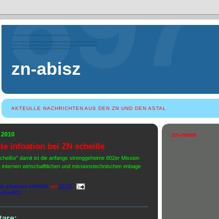
zn-abisz
AKTEULLE NACHRICHTEN AUS DEN ZN UND DEN ASTAL
t 2010
zn-news
e infoation bei ZN scheiße
 scheiße" damit ist die anfangs strenggeheime 802er Mission
en internen wirtschalftlichen und missionstechnischen enbage
ar johannes herbrich
um
10:23
sybox802
are: