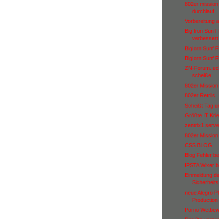
802er mission 
durchlauf
Vorbereitung a
Big Iron Sun F
verbessert
BigIorn Sunf F
BigIorn Sunf F
ZN-Forum. ech
scheiße
802er Mission 
802er Retrils
Scheißt Tag u
Größte IT Krie
zentrix1 serve
802er Mission 
CSS BLOG
Blog Fehler b
IPSTA Wixer be
Einmeldung de
Sicherheit
neue Alegro Pf
Production
Porno Wetbew