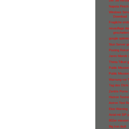
Der 3te versu
Napsta Pintch j
Windows Serve
Download
Fragliche end
neuauflage de
gescheitert
google optimir
Stun Server ge
Posting Rekor
Jares bilandz
Thinta Tillset 
Public Missio
Public Missio
Warnung vor Th
Tag des Olchi 
Zentrix Porno
Histron Testre
Astron Test Re
Ekto Warning
Astal mit SIP 
802er mission
Big Iron läuft