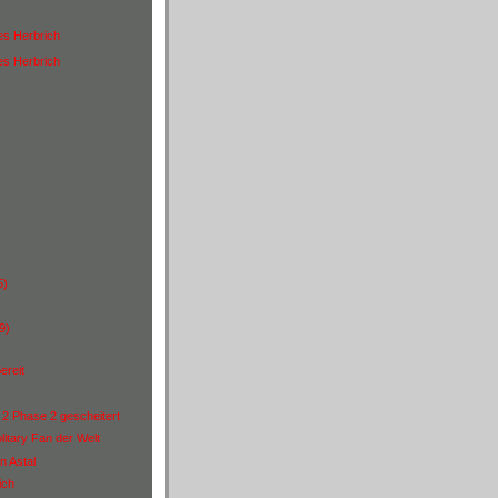
es Herbrich
es Herbrich
)
5)
9)
ereit
 2 Phase 2 gescheitert
itary Fan der Welt
n Astal
ich