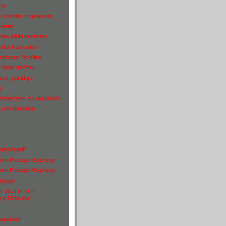
tet
r Mission zugelassen
tartet
ineie bleibt bestehen
 der Fan seiten
pfungs Richtline
igger geöfnet
 noch günstiger
t
icherheits alo aktualisirt
 unterbrochen
gen Angriff
kert Postage Regelung
kert Postage Regelung
Update
 dinst in Tarn
g KJS3einge...
usgebaut