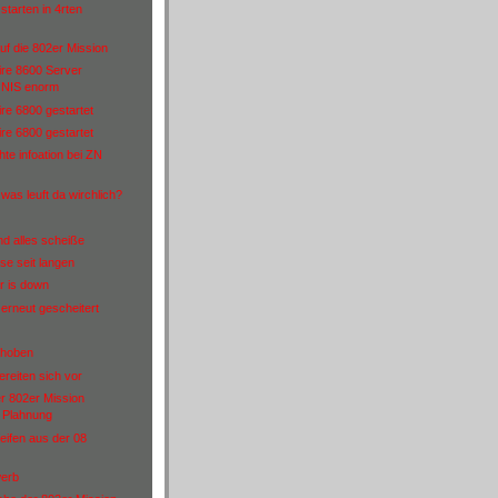
starten in 4rten
uf die 802er Mission
ire 8600 Server
 NIS enorm
ire 6800 gestartet
ire 6800 gestartet
te infoation bei ZN
was leuft da wirchlich?
nd alles scheiße
se seit langen
r is down
erneut gescheitert
ehoben
reiten sich vor
r 802er Mission
s Plahnung
eifen aus der 08
erb