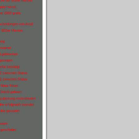
che der 802er Mission
etzt bereit
r 2003 gratis
scheidungen von Astal
r 802er Mission
ung
startet
t gebrochen
 gezogen
gefar bestätigt
n2 zwischen Status
n2 zwischen Status
inta Tillset
Dolchi gefeiert
 zulassung endschieden
ihe erfolgreich beendet
ihe gestartet
ystem
 gescheitet