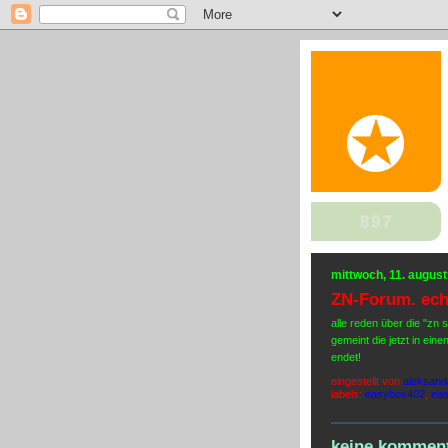
mittwoch, 11. augus
ZN-Forum. echt
alle reden über die "zn
gemeint die jetzt in ein
endet!
eingestellt von
aleksand
labels:
easybox402
,
ea
keine komment