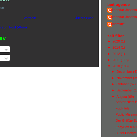
beitragende
hen
Aleksandar Johann
Aleksandar Johann
Startseite
Älterer Post
Wiillhemstift
 zum Post (Atom)
zeit filter
IV
►
2020
(1)
►
2014
(1)
►
2012
(1)
►
2011
(118)
▼
2010
(193)
►
Dezember
(4
►
November
(3
►
Oktober
(57)
►
September
(1
▼
August
(69)
Server Nicht B
FuckTels
Public Mission
Der Größte Sol
EasyBox 802 i
802er Erfolgre