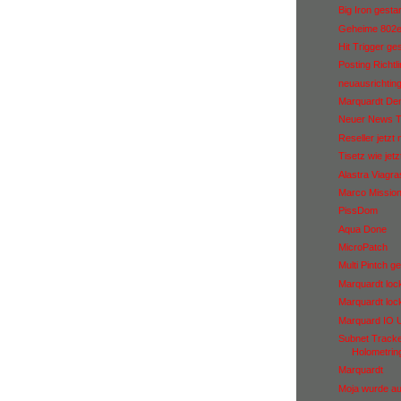
Big Iron gestar
Geheime 802e
Hit Trigger ges
Posting Richtl
neuausrichting
Marquardt Dem
Neuer News Tr
Reseller jetzt
Tisetz wie jetz
Alastra Viagras
Marco Mission
PissDom
Aqua Done
MicroPatch
Multi Pintch ge
Marquardt loc
Marquardt loc
Marquard IO 
Subnet Tracker
Holometrin
Marquardt
Moja wurde a