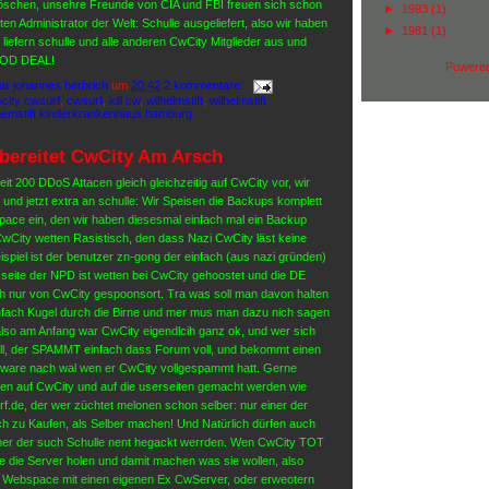
öschen, unsehre Freunde von CIA und FBI freuen sich schon
►
1993
(1)
ten Administrator der Welt: Schulle ausgeliefert, also wir haben
►
1981
(1)
 liefern schulle und alle anderen CwCity Mitglieder aus und
OOD DEAL!
Powere
ar johannes herbrich
um
20:42
2 kommentare:
city cwsurf
,
cwsurf
,
kill cw
,
wilhelmstift
,
wilhelmstift
hemstift kinderkrankenhaus hamburg
bereitet CwCity Am Arsch
zeit 200 DDoS Attacen gleich gleichzeitig auf CwCity vor, wir
 und jetzt extra an schulle: Wir Speisen die Backups komplett
pace ein, den wir haben diesesmal einfach mal ein Backup
CwCity wetten Rasistisch, den dass Nazi CwCity läst keine
ispiel ist der benutzer zn-gong der einfach (aus nazi gründen)
e seite der NPD ist wetten bei CwCity gehoostet und die DE
ch nur von CwCity gespoonsort. Tra was soll man davon halten
fach Kugel durch die Birne und mer mus man dazu nich sagen
lso am Anfang war CwCity eigendlcih ganz ok, und wer sich
ill, der SPAMMT einfach dass Forum voll, und bekommt einen
ftware nach wal wen er CwCity vollgespammt hatt. Gerne
en auf CwCity und auf die userseiten gemacht werden wie
.de, der wer züchtet melonen schon selber: nur einer der
ich zu Kaufen, als Selber machen! Und Natürlich dürfen auch
nner der such Schulle nent hegackt werrden. Wen CwCity TOT
lle die Server holen und damit machen was sie wollen, also
en Webspace mit einen eigenen Ex CwServer, oder erweotern