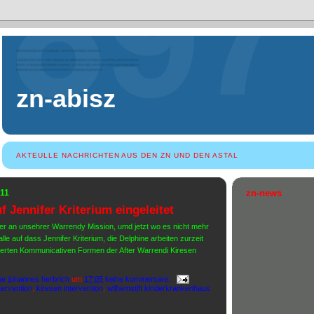
zn-abisz
AKTEULLE NACHRICHTEN AUS DEN ZN UND DEN ASTAL
011
zn-news
f Jennifer Kriterium eingeleitet
iter an unsehrer Warrendy Mission, umd jetzt wo es nicht mehr
lle auf dass Jennifer Kriterium, die Delphine arbeiten zurzeit
iterten Kommunicativen Formen der After Warrendi Kiresen
ar johannes herbrich
um
17:05
keine kommentare:
tervention
,
kiresen intervention
,
wilhemstift kinderkrankenhaus