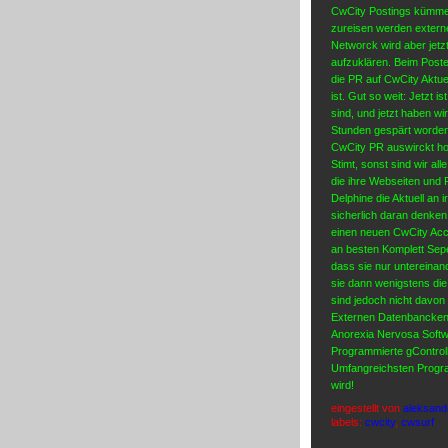
CwCity Postings kümme
zureisen werden extern
Networck wird aber jetz
aufzuklären. Beim Poste
die PR auf CwCity Aktuell
ist. Gut so weit: Jetzt i
sind, und jetzt haben wi
Stunden gespärt worden s
CwCity PR auswirckt hof
Stimt, sonst sind wir al
die ihre Webseiten und
Delphine die Aktuell an
sicherlich daran denken
einen neuen CwCity Acc
an besten Komplett Sepe
dass sie nur untereinan
sie dann wenigstens di
sind jedoch nicht davon 
Externen Datenbancken 
Anorexia Nervosa Softwa
Programmierte gControll
Umfangreichsten Progra
wird!
eingestellt von
aleksand
labels:
cwcity
,
cwsurf