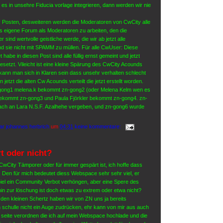
es in unsehre Fiducia vorlage integrieren, dann werden wir nie
Posten, desweiteren werden die Moderatoren von CwCity alle
s eigene Forum als Moderatoren zu arbeiten, den die
sind wertvolle geistliche werde, die wir ab jetzt alle
d sie nicht mit SPAMM zu müllen. Für alle CwUser: Diese
t habe in diesen Post sind alle füllig ernst gemeint und jetzt
setzt. Vileicht ist eine kleine Spärung des CwCity Acounds
 kann man sich in Klaren sein dass unsehr verhalten schlecht
jetzt die alten Cw Acounds verteilt die jetzt erstellt worden.
-gong1 melena.k bekommt zn-gong2 (oder Melena Kelm wen es
.h bekommt zn-gong3 und Paula Fjörkler bekommt zn-gong4. zn-
nfach an Lara N.S.F. Azalhehe vergeben, und zn-gong6 wurde
ar johannes herbrich
um
04:31
keine kommentare:
t oder nicht?
ob CwCity Tämporer oder für immer gespärt ist, ich hoffe dass
t. Den für mich bedeutet diess Webspace sehr sehr viel, er
iel ein Community Verbot verhöngen, aber eine Spere des
n zur löschung ist doch etwas zu extrem oder etwa nicht?
en kleinen Schertz haben wir von ZN uns ja bereits
 schulle nicht ein Auge zudrücken, ehr kann von mir aus auch
 seite verordnen die ich auf mein Webspace hochlade und die