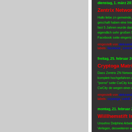
dienstag, 1. märz 20
Zentrix Network
Hallo liebe zn gemeinde,
geschaft haben eine Int
fast 5 Jahren wurde dass
eigendlich sehr großen S
Facebook seite eingeri
eingestellt von
aleksand
labels:
facebook
,
zentri
freitag, 25. februar 
Cryptoga Matri
Dass Zentrix ZN Networc
komplett hochgefahren un
"porno" seite CwCity kom
CwCity de wegen einer A
eingestellt von
aleksand
labels:
cryptoga
,
cwkill
,
montag, 21. februar
Wiillhemstift I
Unsehre Delphine Arbeite
Verlegen, desweiteren 