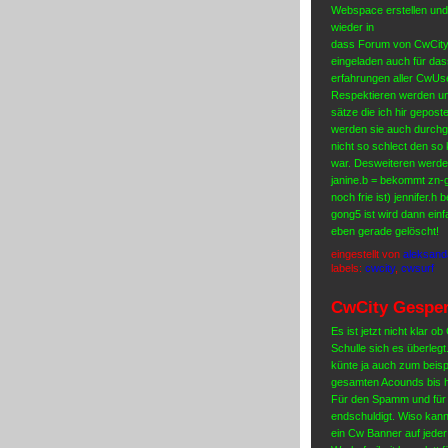
Webspace erstellen und 
wieder in
dass Forum von CwCity 
eingeladen auch für das
erfahrungen aller CwUser 
Respektieren werden un
sätze die ich hir geposte
werden sie auch durchge
nicht so schlect den so
war. Desweiteren werden 
janine.b = bekommt zn
noch frie ist) jennifer
gong5 ist wird dann ei
eben gerade gelöscht!
eingestellt von
aleksand
labels:
cwcity
,
cwsurf
CwCity Gesper
Es ist jetzt nicht klar 
Schulle sich es überleg
künte ja auch zum beisp
gesamten Acounds bis hi
Für den Spamm und für d
endschuldigt. Wiso kann
ein Cw Banner auf jeder