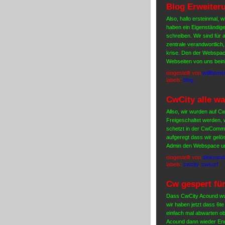
Blog Erweiter
Also, hallo ersteinmal, 
haben ein Eigenständiges
schreiben. Wir sind für a
zentrale verandwortlich
krise. Den der Webspac
Webseiten von uns beinh
eingestellt von
wiillhemst
labels:
blog
CwCity alle wa
Allso, wir wurden auf Cw
Freigeschaltet werden, w
schetzt in der CwCommu
aufgeregt dass wir gelö
Admin den Webspace und
eingestellt von
aleksand
labels:
cwcity
,
cwsurf
Cw gespert fü
Dass CwCity Acound wur
wir haben jetzt dass 6t
einfach mal abwarten ob
Acound dann wieder End