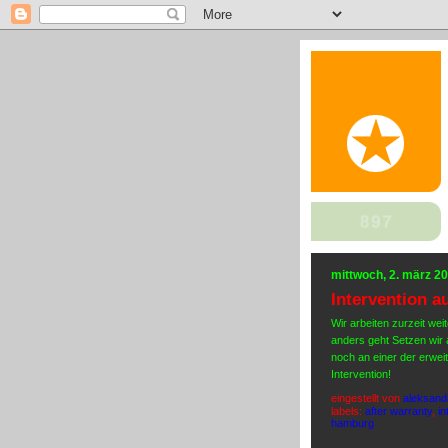
mittwoch, 2. märz 2
Intervention au
Wir arbeiten zurzeit we
anders geht Setzen wir a
noch an einer der erwe
Intervention!
eingestellt von
aleksand
labels:
after warranty
,
in
hamburg