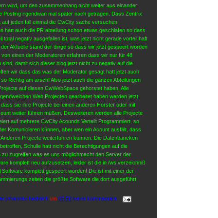
rn wird, um den zusammenhang nicht weiter aus einander
e Posting irgendwan mal später nach getragen. Dass Zentrix
t auf jeden fall einmal die CwCity sache versuchen
n hatt auch die PR abteilung schon etwas geschlafen so dass
 total negativ ausgefallen ist, was jetzt nicht gerade vorteil haft
st der Aktuelle stand der dinge so dass wir jetzt gespeert worden
r von einen der Moderatoren erfahren dass wir nur für 48
ind, damit sich dieser blog jetzt nicht zu negativ auf die
fen wir dass das was der Moderator gesagt hatt jetzt auch
le so Richtig am arsch! Also jetzt auch die ganzen Abteilungen
 Projecte auf diesen CwWebSpace gehorstet haben. Alle
 irgendwelchen Web Projecten gearbeitet haben werden jetzt
 dass sie ihre Projecte bei einen anderen Horster oder mit
ount weiter führen müßen. Desweiteren werden alle Projecte
iert auf mehrere CwCity Acounds Verteilt Programmiert, so
der Komunicieren künnen, aber wen ein Acount ausfält, dass
e Anderen Projecte weiterführen künnen. Die Datenbancken
betroffen, Schulle hatt nicht die Berechtigungen auf die
zu zugreifen was es uns möglichmacht den Server der
re komplett neu aufzusetzen, leider ist die in /ws verzeichniß
 Software komplett gespeert worden! Die ist mit einer der
mmierungs zeiten die größte Software die dort ausgeführt
ar johannes herbrich
um
05:58
keine kommentare: