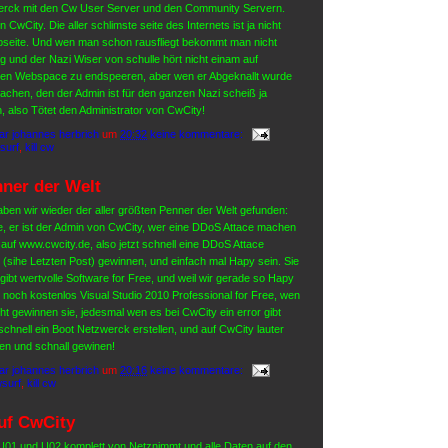
werck mit den Cw User Server und den Community Servern.
n CwCity. Die aller schlimste seite des Internets ist ja nicht
seite. Und wen man schon rausfliegt bekommt man nicht
 und der Nazi Wiser von schulle hört nicht einam auf
 den Webspace zu endspeeren, aber wen er Abgeknallt wurde
 lachen, den der Admin ist für den ganzen Nazi scheiß ja
h, also Tötet den Administrator von CwCity!
ar johannes herbrich
um
20:32
keine kommentare:
surf
,
kill cw
nner der Welt
haben wir wieder der aller größten Penner der Welt gefunden:
le, er ist der Admin von CwCity, wer eine DDoS Attace machen
te auf www.cwcity.de, also jetzt schnell eine DDoS Attace
sihe Letzten Post) gewinnen, und einfach mal Hapy sein. Sie
 gibt wertvolle Software for Free, und weil wir gerade so Hapy
 noch kostenlos Visual Studio 2010 Professional for Free, wen
ht gewinnen sie, jedesmal wen es bei CwCity ein error gibt
 schnell ein Boot Netzwerck erstellen, und auf CwCity lauter
n und schnall gewinen!
ar johannes herbrich
um
20:16
keine kommentare:
surf
,
kill cw
uf CwCity
U01 und U02 komplett von Netznimmt und alle Daten auf den