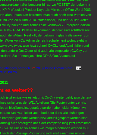
 benutzerdaten aller benutzer hir auf zn POSTET der bekommt
ows XP Professionl Product Keys als Microsoft Office Word 2003
uch alles Lesen kan bekommt man auch noch eine Version von
l und von 2007 und 2010 Professional, und der Knüller: Jetzt
CwCity hacken und schnell eine Windows 7 Enterprise edition
he 100% GRATIS dazu bekommen, den wir sind schlißlich alle
noch den Admin Real killt, der bekommt gleich alle server von
r Wixer von Cw Admin der sich schulle nent wohnt steht in
w.cwcity.de. also jetzt schnell CwCity und Admin killen und
, den andere DosOuter sind auch alle eingeladen CwCity zu
 betreiber: Sie künnen jetzt ihre DDoS Out Attacen auf
ar johannes herbrich
um
20:07
keine kommentare:
surf
,
kill cw
 2011
ht es weiter??
ich jetzt einige wie es jetzt mit CwCity weiter geht, also der zn-
ines schertzes der W11 Abteilung (Sie Posten unter zentrix
diesen blog)komplett gespärt worden, aber leider künnen wir
bspace ran, was leider auch bedeutet dass alle bisherigen
gen komplett gelöscht werden bzw aktuell gespärt worden sind.
ändnig aller beteiligten dass der komplette blog jetzt ersteibmal
 die CwCity Kriese so schnell wie möglich behoben werden muß,
zt nach der Postage Priorisirung sich erst einam nur um die