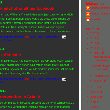
11
beitragende
 jetzt offiziell bei facebook
Aleksandar Johann
Aleksandar Johann
 ich und Willhemstift verkünden euch jetzt dass wir es endlich
ernet Seite zu bauen, dass währe die erste ankündigung vor
Wiillhemstift
 Zentrix Networck gegründet, doch jetzt ist es in einen
tatus im Netz, und jetzt endlich haben wir eine eigene
zeit filter
chtet um noch nähher bei unsehren usern bleiben zu künnen!
►
2020
(1)
ar johannes herbrich
um
06:53
keine kommentare:
►
2014
(1)
x networck
►
2012
(1)
▼
2011
(118)
2011
▼
März
(2)
x Aktivatet
Intervention au
eingeleitet
k Delphinariat hatt heute soeben die Cryptoga Matrix wieder
d Aktiviert, doch schon bald wird in dieser Matrix die fast
Zentrix Network 
plett ausgelöscht! Den wir alle sind wie jeder weiß ist die seite
facebook
ccount Speerung der Aller letzte scheiß!
►
Februar
(78)
ar johannes herbrich
um
04:05
keine kommentare:
►
Januar
(38)
matrix
►
2010
(193)
 2011
►
2009
(46)
ntervention in Arbeitt
►
2008
(19)
►
2001
(1)
n derzeit daran die Zentralle Zentrale zurick in Wiillhemstift zu
werden alle Verfügbaren Delphine sich auf den Weg machen
►
1994
(1)