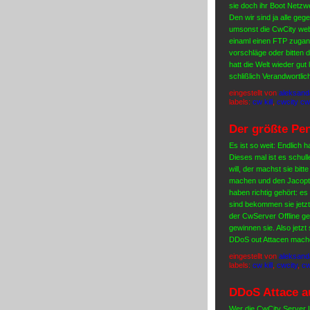
sie doch ihr Boot Netz
Den wir sind ja alle gege
umsonst die CwCity web
einaml einen FTP zugang
vorschläge oder bitten
hatt die Welt wieder gut
schlißlich Verandwortlic
eingestellt von
aleksand
labels:
cw kill
,
cwcity cw
Der größte Pe
Es ist so weit: Endlich 
Dieses mal ist es schul
will, der machst sie bit
machen und den Jacopt (
haben richtig gehört: es
sind bekommen sie jetzt
der CwServer Offline ge
gewinnen sie. Also jetzt
DDoS out Attacen mache
eingestellt von
aleksand
labels:
cw kill
,
cwcity
,
cw
DDoS Attace a
Wer die CwCity Server 