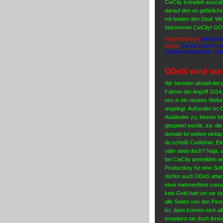
CwCity komplett auszul
darauf den an gefärlichs
mit beiden den Deal: Wir
bekommen CwCity! G
eingestellt von
aleksand
labels:
cw kill
,
cwcity
,
cw
kinderkrankenhaus
,
wil
DDoS wird vor
Wir bereiten aktuell der
Fahren der Angriff 2014,
neu in ein neuees Webs
angelegt. Außerden ist 
Ausländer zu, bestes be
gespeert wurde, tra: di
domain ist wetten einfa
du scheiß CwAdmin. Ein
oder etwa doch? Naja, a
bei CwCity anmellden w
Productkey für eine So
dürfen auch DDoS attac
etwa melonenfans.cwsurf
kein Geld hatt um sie s
alle Seiten von den Pe
ist: dann künnen sich a
erweitern sie doch ihr