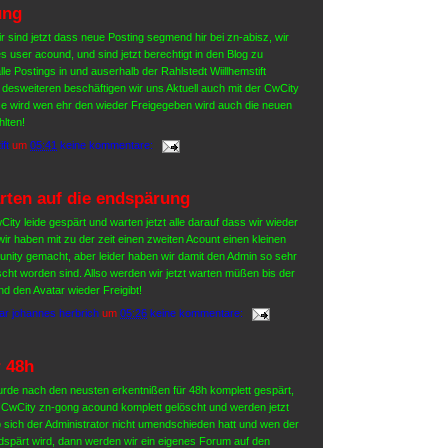
ung
wir sind jetzt dass neue Posting segmend hir bei zn-abisz, wir
 user acound, und sind jetzt berechtigt in den Blog zu
lle Postings in und auserhalb der Rahlstedt Wiillhemstift
, desweiteren beschäftigen wir uns Aktuell auch mit der CwCity
e wird wen ehr den wieder Freigegeben wird auch die neuen
lten!
ift
um
05:41
keine kommentare:
rten auf die endspärung
City leide gespärt und warten jetzt alle darauf dass wir wieder
ir haben mit zu der zeit einen zweiten Acount einen kleinen
nity gemacht, aber leider haben wir damit den Admin so sehr
scht worden sind. Allso werden wir jetzt warten müßen bis der
 den Avatar wieder Freigibt!
ar johannes herbrich
um
05:26
keine kommentare:
r 48h
de nach den neusten erkentnißen für 48h komplett gespärt,
e CwCity zn-gong acound komplett gelöscht und werden jetzt
 sich der Administrator nicht umendschieden hatt und wen der
spärt wird, dann werden wir ein eigenes Forum auf den