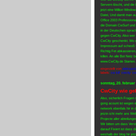
Servern löscht, und die
jetzt eine Million Wind
Datei, Und damit man a
Office 2003 Professiona
die Domain CwSurf und 
in der Deutschen sprac
gegen CwCity. Also wer 
CwCity geschenkt. Wo de
Impressum auf scheoß ww
Richtig Fet abkassieren
killen. An alle Bot Netz
www.CwCity.de Starten.
eingestellt von
aleksand
labels:
cw kill
,
cwcity
,
cw
sonntag, 20. februar
CwCity wie ge
Also, sicherlich Fragen s
gong acount ist wegen e
network ebenfals hir in 
jetztn icht mehr ans We
Projecte aller abteilun
Wir bitten um dass Verst
darauf Fixiert ist dass
weshalb der blog hir jet