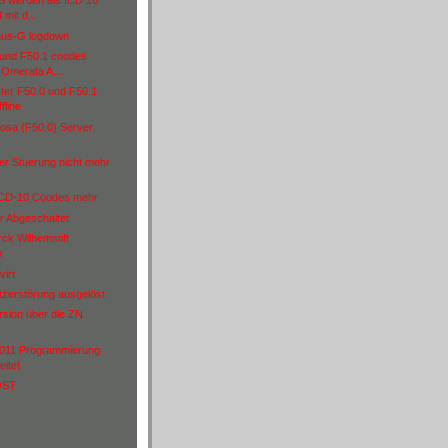
 werden als ICD 10
 mit d...
aus-G logdown
 und F50.1 coodes
 Omerata A...
ster F50.0 und F50.1
fline
osa (F50.0) Server
er Stuerung nicht mehr
 ICD-10 Coodes mehr
er Abgeschaltet
ck Wilhemstift
n
virt
zerstörung ausgelöst
rsion über die ZN
011 Programmierung
eitet
OST