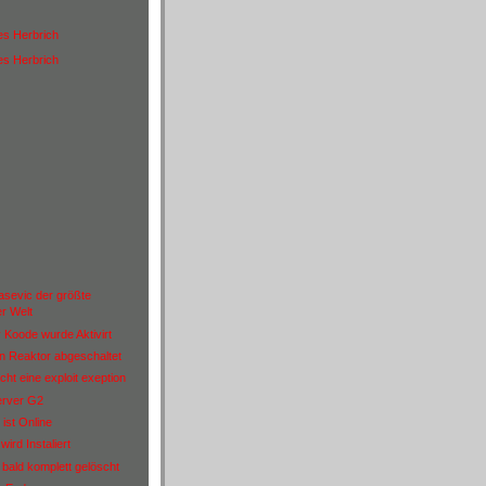
es Herbrich
es Herbrich
sevic der größte
r Welt
 Koode wurde Aktivirt
en Reaktor abgeschaltet
cht eine exploit exeption
erver G2
ist Online
ird Instaliert
 bald komplett gelöscht