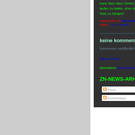
kann dass dass Zentrix 
laufen zu halten, ohne 
Netz zu hängen!
eingestellt von
aleksand
labels:
.zn
,
c-zentrix
keine komment
Kommentar veröffentlic
Neuerer Post
Abonnieren
Kommentare
ZN-NEWS-ARH
Posts
Kommentare