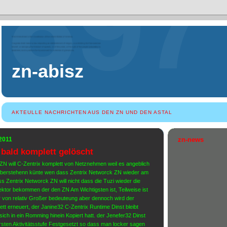
zn-abisz
AKTEULLE NACHRICHTEN AUS DEN ZN UND DEN ASTAL
 2011
zn-news
 bald komplett gelöscht
N will C-Zentrix komplett von Netznehmen weil es angeblich
 überstehenn künte wen dass Zentrix Networck ZN wieder am
s Zentrix Networck ZN will nicht dass die Tuzi wieder die
ktor bekommen der den ZN Am Wichtigsten ist, Teilweise ist
r von relativ Großer bedeuteung aber dennoch wird der
tt erneuert, der Janine32 C-Zentrix Runtime Dinst bleibt
sich in ein Romming hinein Kopiert hatt. der Jenefer32 Dinst
ersten Aktivitätsstufe Festgesetzt so dass man locker sagen