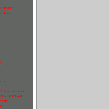
es Herbrich
es Herbrich
)
5)
9)
ereit
 2 Phase 2 gescheitert
itary Fan der Welt
n Astal
ich