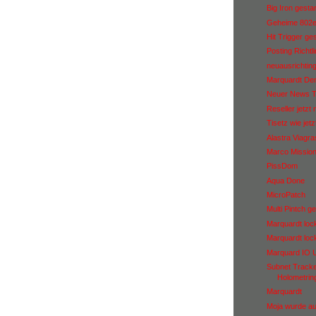
Big Iron gestar
Geheime 802e
Hit Trigger ges
Posting Richtl
neuausrichting
Marquardt Dem
Neuer News Tr
Reseller jetzt
Tisetz wie jetz
Alastra Viagras
Marco Mission
PissDom
Aqua Done
MicroPatch
Multi Pintch ge
Marquardt loc
Marquardt loc
Marquard IO 
Subnet Tracker
Holometrin
Marquardt
Moja wurde a