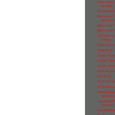
802er mission 
durchlauf
Vorbereitung a
Big Iron Sun F
verbessert
BigIorn Sunf F
BigIorn Sunf F
ZN-Forum. ech
scheiße
802er Mission 
802er Retrils
Scheißt Tag u
Größte IT Krie
zentrix1 serve
802er Mission 
CSS BLOG
Blog Fehler b
IPSTA Wixer be
Einmeldung de
Sicherheit
neue Alegro Pf
Production
Porno Wetbew