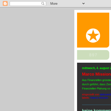
mittwoch, 4. august
Marco Mission
Aus Finanziellen gründe
durch geführt, dass Zen
Finanziellen Plahung so
eingestellt von
aleksand
labels:
marco mission
keine komment