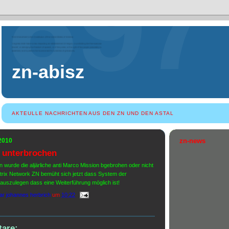
zn-abisz
AKTEULLE NACHRICHTEN AUS DEN ZN UND DEN ASTAL
 2010
zn-news
 unterbrochen
n wurde die aljärliche anti Marco Mission bgebrohen oder nicht
trix Network ZN bemüht sich jetzt dass System der
 auszulegen dass eine Weiterführung möglich ist!
ar johannes herbrich
um
10:22
are: