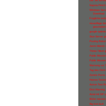
Der 3te versu
Napsta Pintch j
Windows Serve
Download
Fragliche end
neuauflage de
gescheitert
google optimir
Stun Server ge
Posting Rekor
Jares bilandz
Thinta Tillset 
Public Missio
Public Missio
Warnung vor Th
Tag des Olchi 
Zentrix Porno
Histron Testre
Astron Test Re
Ekto Warning
Astal mit SIP 
802er mission
Big Iron läuft