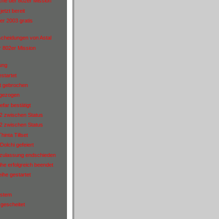
che der 802er Mission
etzt bereit
r 2003 gratis
scheidungen von Astal
r 802er Mission
ung
startet
t gebrochen
 gezogen
gefar bestätigt
n2 zwischen Status
n2 zwischen Status
inta Tillset
Dolchi gefeiert
 zulassung endschieden
ihe erfolgreich beendet
ihe gestartet
ystem
 gescheitet