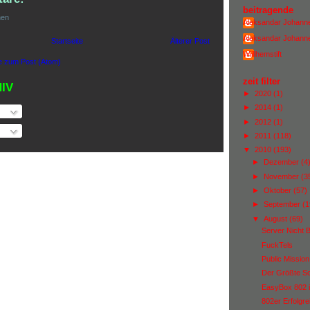
beitragende
hen
Aleksandar Johann
Aleksandar Johann
Startseite
Älterer Post
Wiillhemstift
 zum Post (Atom)
zeit filter
IV
►
2020
(1)
►
2014
(1)
►
2012
(1)
►
2011
(118)
▼
2010
(193)
►
Dezember
(4
►
November
(3
►
Oktober
(57)
►
September
(1
▼
August
(69)
Server Nicht B
FuckTels
Public Mission
Der Größte Sol
EasyBox 802 i
802er Erfolgre