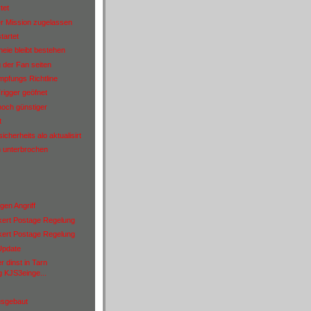
tet
r Mission zugelassen
tartet
ineie bleibt bestehen
 der Fan seiten
pfungs Richtline
igger geöfnet
 noch günstiger
t
icherheits alo aktualisirt
 unterbrochen
gen Angriff
kert Postage Regelung
kert Postage Regelung
Update
 dinst in Tarn
g KJS3einge...
usgebaut