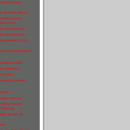
starten in 4rten
uf die 802er Mission
ire 8600 Server
 NIS enorm
ire 6800 gestartet
ire 6800 gestartet
te infoation bei ZN
was leuft da wirchlich?
nd alles scheiße
se seit langen
r is down
erneut gescheitert
ehoben
reiten sich vor
r 802er Mission
s Plahnung
eifen aus der 08
erb