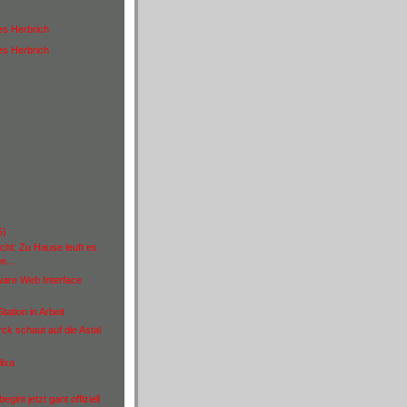
es Herbrich
es Herbrich
)
5)
cht: Zu Hause leuft es
e...
ware Web Interface
tation in Arbeit
ck schaut auf die Astal
lixa
egint jetzt gant offiziell