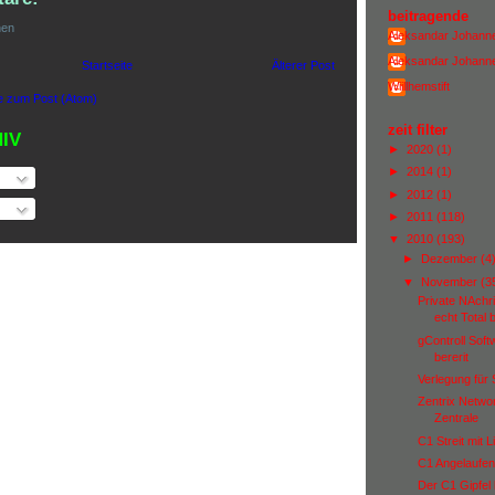
beitragende
hen
Aleksandar Johann
Aleksandar Johann
Startseite
Älterer Post
Wiillhemstift
 zum Post (Atom)
zeit filter
IV
►
2020
(1)
►
2014
(1)
►
2012
(1)
►
2011
(118)
▼
2010
(193)
►
Dezember
(4
▼
November
(3
Private NAchri
echt Total b
gControll Soft
bererit
Verlegung für S
Zentrix Networ
Zentrale
C1 Streit mit Li
C1 Angelaufen
Der C1 Gipfel b