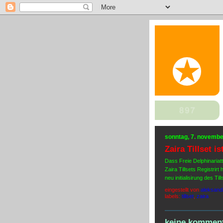
sonntag, 7. novemb
Zaira Tillset i
Dass Freie Delphinariatt
Zaira Tillsets Registrir
neu initialisirung des Ti
eingestellt von
aleksand
labels:
tillset
,
zaira
keine komment