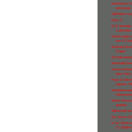
Kreinhorst,s K
unterwegs
VBB Alarm un
Haus-G
Di O Vereinigt
Coperatio
Gleich begint 
den C1 Delh
Amoklauf Droh
Gripfel
ZN bald wiede
Astal bald Do
Zentrix Netwo
dass Haus
Haus-G bekom
eigenes Till
Ventilationsa
Filterwech
Aktive Direce
geladen
Wilhemstift wi
Der Server G5
In 1er Stune i
C1 Delphin 