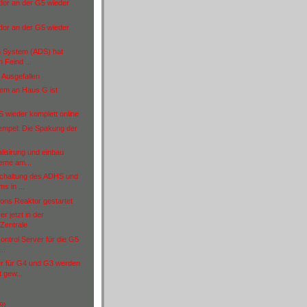
idor an der G5 wieder
idor an der G5 wieder
n System (ADS) hat
 Feind ...
st Ausgefallen
tem an Haus G ist
wieder komplett online
mpel: Die Spakung der
lisirung und einbau
eme am...
schaltung des ADHS und
s in ...
ions Reaktor gestartet
r jetzt in der
 Zentrale
ntrol Server für die G5
..
r für G4 und G3 werden
 gew...
9)