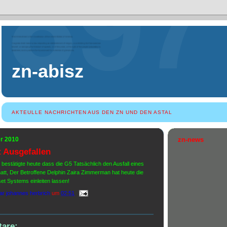
zn-abisz
AKTEULLE NACHRICHTEN AUS DEN ZN UND DEN ASTAL
er 2010
zn-news
st Ausgefallen
 bestätigte heute dass die G5 Tatsächlich den Ausfall eines
t hatt, Der Betroffene Delphin Zaira Zimmerman hat heute die
llset Systems einleiten lassen!
ar johannes herbrich
um
02:51
are: