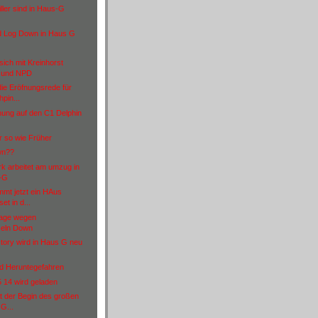
iller sind in Haus-G
d Log Down in Haus G
 sich mit Kreinhorst
n und NPD
die Eröfnungsrede für
pin...
ung auf den C1 Delphin
r so wie Früher
wn??
rk arbeitet am umzug in
-G
mt jetzt ein HAus
set in d...
nlage wegen
seln Down
ctory wird in Haus G neu
rd Heruntegefahren
 14 wird geladen
st der Begin des großen
G...