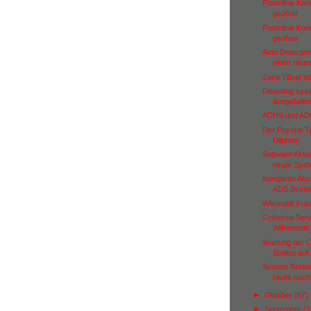
Postelinie Kor
geöfnet
Postelinie Kor
geöfnet
Auto Detectio
einen neuen
Zaira Tillset i
Disasting sys
ausgefallen
ADHS und ADS 
Der Psycho Te
Dilphine
Software Aktua
neuer Syst
Komplette Ab
ADS System
Wilemstift Fus
Cytherea Serve
Wilhemstift
Wartung der Co
Station auf .
System Serwe
heute nacht
►
Oktober
(57)
►
September
(1