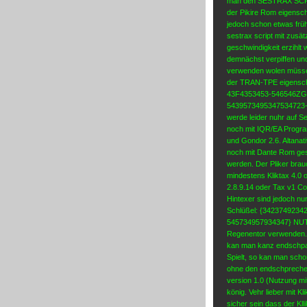
man den SESTRAX SCRIPT 
der Pikire Rom eigensch
jedoch schon etwas früh
sestrax script mit zusä
geschwindigkeit erzihlt
demnächst verpiffen un
verwenden wolen müssen s
der TRAN-TPE eigenscha
43F4353453-546546ZG-5
5439573495347534723-4
werde leider nuhr auf S
noch mit IQR/EA Program
und Gondor 2.6. Altanat
noch mit Dante Rom ges
werden. Der Pliker bra
mindestens Kliktax 4.0 
2.8.9.14 oder Tax v1 Co
Hintexer sind jedoch nu
Schlüßel: {342374923
545734957934347} NUT 
Regenentor verwenden. w
kan man kanz endschpan
Spielt, so kan man scho
ohne den endschprechen
version 1.0 (Nutzung m
könig. Vehr lieber mit Kl
sicher sein dass der Klli