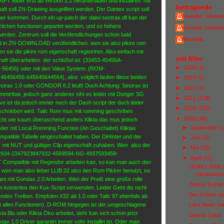
leider erst ab version 2.2 herunterladen und instaliren. mit
beitragende
aft soll ZN-Drawing ausgelifert werden. Der Dantex script soll
Aleksandar Johann
er kommen. Durch ein up-patch der datei sestrax.dll kan der
tzlichen functionen gepartet werden, und so höhere
Aleksandar Johann
 werden. Zentrum soll die Veröfendlichungen schon bald
Wiillhemstift
d in ZN-DOWNLOAD veröfendlichen. wen sie also pikire rom
ie die pikire rom eigenschaft registriren. Also einfach mit
zeit filter
ft überarbeiten. der schlüßel ist: {33453-45456A-
►
2020
(1)
6456} oder mit den Value System: {ROM-
6456456-645645644564}, also volglich laufen diese beiden
►
2014
(1)
estrax 1.0 oder GONDOR 6.2 leuft! Doch Achtung: Sestrax ist
►
2012
(1)
mirtbar, jedoch ganz anderes siht es leider mit Donger SG
►
2011
(118)
ive ist da jedoch immer noch der Dash script der doch leider
►
2010
(193)
chrieben wird. Talic Rom mus mit romming geschriben
▼
2009
(46)
ucht wie kaum überaschend anders Klikta das mus jedoch
►
September
(1
oder mit Local Romming Function (An Geschaltet) Kliktax
mpatible Tabelle eingeschaltet haben. Der DiHinter und der
►
Juni
(4)
r mit NUT und gültiger Clip eigenschaft zuhaben. Wen also der
►
Mai
(15)
42934-2347923847932-4569594-NG-4937593459-
▼
April
(15)
Compatible mit Regendor arbeiten kan, so kan man auch den
UOffice 2009 s
en man also lieber LLIB:32 also den Rom Pikirer benutzt, so
herausko
t mit Gondax 2.0 Arbeiten. Wen der Preiß eine große rolle
Zentrix Extra
n kostenlos den Kux-Script verwenden. Leider Geht dis nicht
Der Gröste sp
den Treiben. Empfolen X32 ab 1.0 oder Talic 97 ebenfals ab
it allen Functionen). D-ROM hingegen ist der umgeschlagene
Lara Spakt mal
ikta Blu oder Klikta Öko arbeitet, dehr kan sich schon jetzt
Dennis Gefar
ktax 1.0 Driver garantirt immer vohr installirt ist. Oder man