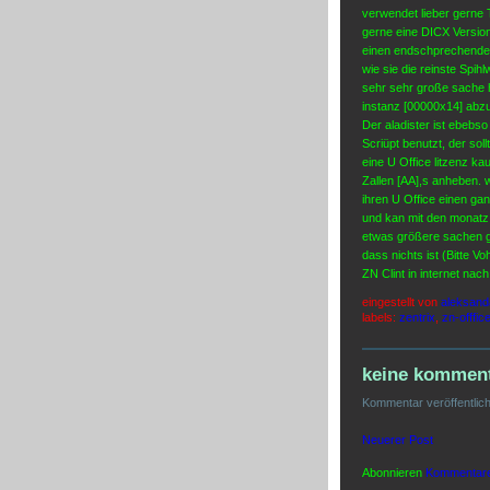
verwendet lieber gerne
gerne eine DICX Version
einen endschprechenden 
wie sie die reinste Spih
sehr sehr große sache h
instanz [00000x14] abzu
Der aladister ist ebebso
Scriüpt benutzt, der soll
eine U Office litzenz k
Zallen [AA],s anheben. w
ihren U Office einen ga
und kan mit den monatz 
etwas größere sachen g
dass nichts ist (Bitte 
ZN Clint in internet na
eingestellt von
aleksand
labels:
zentrix
,
zn-offfic
keine komment
Kommentar veröffentlic
Neuerer Post
Abonnieren
Kommentare