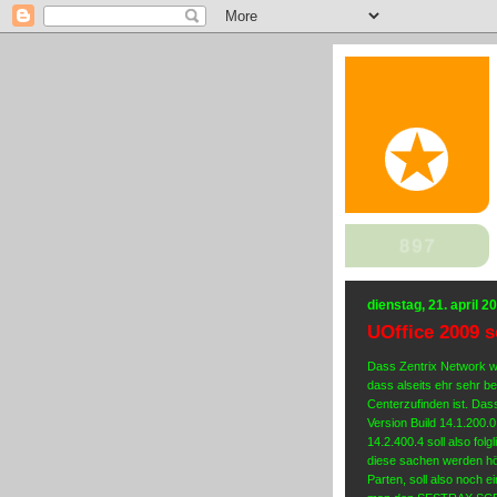
dienstag, 21. april 2
UOffice 2009 s
Dass Zentrix Network w
dass alseits ehr sehr b
Centerzufinden ist. Da
Version Build 14.1.200.
14.2.400.4 soll also fo
diese sachen werden h
Parten, soll also noch e