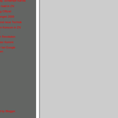
rag: Schlampe Karola
 bald in ZN
 Offiziel
rungen 2009
rend neue Technik
en Konsum in ZN
t
r Revolution
ter Kommt
r bei Google
en
d by
Blogger
.