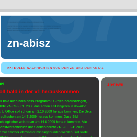
zn-abisz
AKTEULLE NACHRICHTEN AUS DEN ZN UND DEN ASTAL
009
zn-news
oll bald in der v1 herauskommen
ill bald auch noch dass Programm U Office herausbringen,
elibte ZN-OFFICE 2008 das schon seit längeren in downlod
ss U Office soll schom am 2.10.2009 heraus kommen. Die Beta
0 soll schon am 14.5.2009 heraus kommen. Dass Bild
lglich logischer weise dan am 14.6.2009 heraus kommen. Alle
öchstwarscheinlich dass achso belibte ZN-OFFICE 2008
in zusäzlicher eleminator mit eingebunden werden: soll sollte