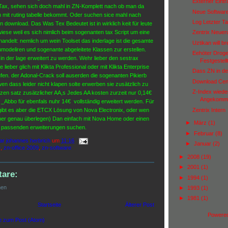
Externer Eint
 Tax, sehen sich doch mahl in ZN-Komplett nach ob man da
Neue Software
 mit ruting tabelle bekommt. Oder suchen sice mahl nach
Log Letzter Tag
download. Das Was Tex Bedeutet ist in wirklich keit für leute
lwiese weil es sich nimlich beim sogenanten tax Script um eine
Zentrix Neue
andelt: nemlich um wein Toolset das inderlage ist die gesamte
Uztikan will b
modeliren und sogenante abgeleitete Klassen zur erstellen.
Eehöter Drog
 in der lage erweitert zu werden. Wehr lieber den sestrax
Festgestell
te lieber glich mit Klikta Professional oder mit Klikta Enterprise
Dass ZN in de
aufen. der Adonal-Crack soll auserden die sogenanten Pikierb
Download Cen
en dass leider nicht klapen solte erwerben sie zusätzlich zu
Z-Index wiede
nzen satz zusätzlicher AA,s Jedes AA kosten zurzeit nur 0,14€
Angekomm
_Abbo für ebenfals nuhr 14€ vollständig erweitert werden. Für
Zentrix Intern
ibt es aber die ETCX Lösung von Nova Electronix, oder wen
Voher genau überlegen) Dan einfach mit Nova Home oder einen
►
März
(1)
ch passenden erweiterungen suchen.
►
Februar
(8)
ar johannes herbrich
um
11:16
►
Januar
(2)
e
,
zn-office 2009
,
zn-software
►
2008
(19)
►
2001
(1)
are:
►
1994
(1)
hen
►
1993
(1)
►
1981
(1)
Startseite
Älterer Post
Powere
 zum Post (Atom)