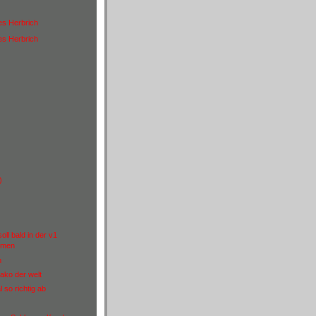
es Herbrich
es Herbrich
)
oll bald in der v1
mmen
m
ako der welt
 so richtig ab