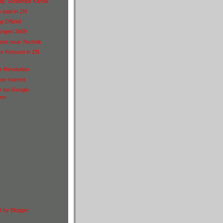
rag: Schlampe Karola
 bald in ZN
 Offiziel
rungen 2009
rend neue Technik
en Konsum in ZN
t
r Revolution
ter Kommt
r bei Google
en
d by
Blogger
.