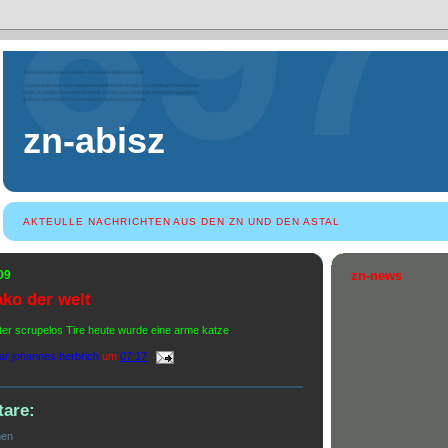
zn-abisz
AKTEULLE NACHRICHTEN AUS DEN ZN UND DEN ASTAL
09
zn-news
ko der welt
lter scrupelos Tire heute wurde eine arme katze
ar johannes herbrich
um
07:17
are:
hen