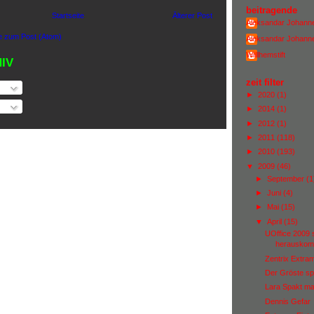
beitragende
Startseite
Älterer Post
Aleksandar Johann
 zum Post (Atom)
Aleksandar Johann
Wiillhemstift
IV
zeit filter
►
2020
(1)
►
2014
(1)
►
2012
(1)
►
2011
(118)
►
2010
(193)
▼
2009
(46)
►
September
(1
►
Juni
(4)
►
Mai
(15)
▼
April
(15)
UOffice 2009 s
herausko
Zentrix Extra
Der Gröste sp
Lara Spakt mal
Dennis Gefar