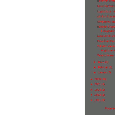
Externer Eint
Neue Software
Log Letzter Tag
Zentrix Neue
Uztikan will b
Eehöter Drog
Festgestell
Dass ZN in de
Download Cen
Z-Index wiede
Angekomm
Zentrix Intern
►
März
(1)
►
Februar
(8)
►
Januar
(2)
►
2008
(19)
►
2001
(1)
►
1994
(1)
►
1993
(1)
►
1981
(1)
Powere