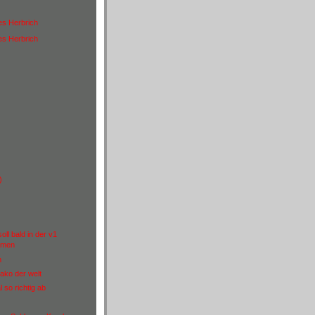
es Herbrich
es Herbrich
)
oll bald in der v1
mmen
m
ako der welt
 so richtig ab