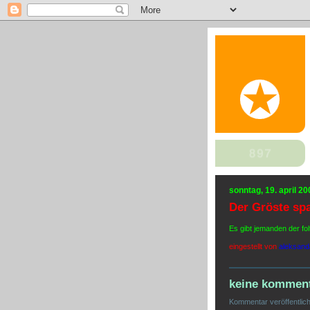
sonntag, 19. april 20
Der Gröste spa
Es gibt jemanden der fo
eingestellt von
aleksand
keine komment
Kommentar veröffentlic